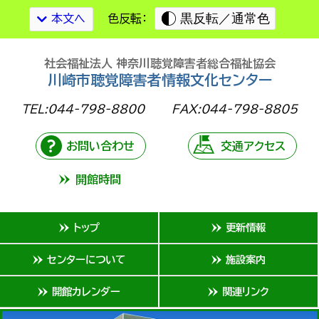
黒反転／通常色
本文へ
色反転：
社会福祉法人 神奈川聴覚障害者総合福祉協会
川崎市聴覚障害者情報文化センター
TEL:044-798-8800
FAX:044-798-8805
お問い合わせ
交通アクセス
開館時間
トップ
更新情報
センターについて
施設案内
開館カレンダー
関連リンク