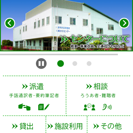
派遣
相談
手話通訳者・要約筆記者
ろうあ者・難聴者
貸出
施設利用
その他