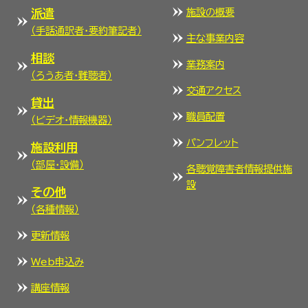
施設の概要
派遣
（手話通訳者・要約筆記者）
主な事業内容
相談
業務案内
（ろうあ者・難聴者）
交通アクセス
貸出
職員配置
（ビデオ・情報機器）
パンフレット
施設利用
（部屋・設備）
各聴覚障害者情報提供施
設
その他
（各種情報）
更新情報
Web申込み
講座情報