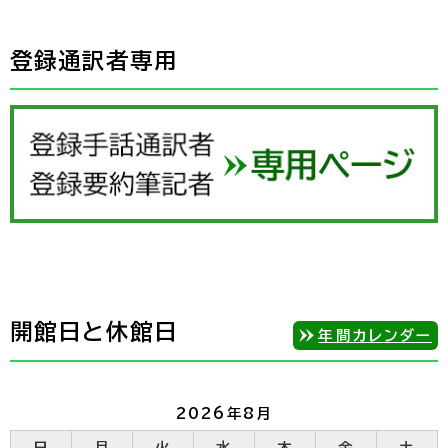
登録通訳者専用
開館日と休館日
年間カレンダー
2026年8月
日
月
火
水
木
金
土